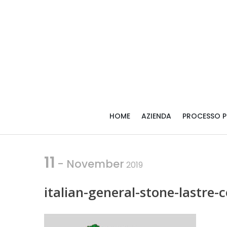
Skip
Skip
to
to
navigation
content
HOME
AZIENDA
PROCESSO 
11
- November
2019
italian-general-stone-lastre-c