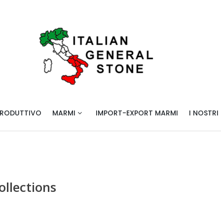
ITALIAN GENERAL STONE 
marmi e graniti italiani di alta qualità
ITALIANI DI ALTA QUALITÀ
PRODUTTIVO
MARMI
IMPORT-EXPORT MARMI
I NOSTRI
ollections