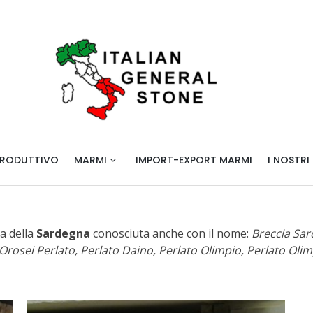
ITALIAN GENERAL STONE 
marmi e graniti italiani di alta qualità
ITALIANI DI ALTA QUALITÀ
PRODUTTIVO
MARMI
IMPORT-EXPORT MARMI
I NOSTRI
a della
Sardegna
conosciuta anche con il nome:
Breccia Sard
rosei Perlato, Perlato Daino, Perlato Olimpio, Perlato Olim