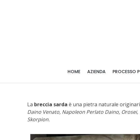
Skip
Skip
to
to
navigation
content
HOME
AZIENDA
PROCESSO 
La
breccia sarda
è una pietra naturale originari
Daino Venato, Napoleon Perlato Daino, Orosei, O
Skorpion.