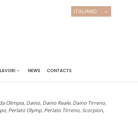
| MARMI E GRANITI
 LAVORI
NEWS
CONTACTS
a Olimpia, Daino, Daino Reale, Daino Tirreno,
po, Perlato Olymp, Perlato Tirreno, Scorpion,