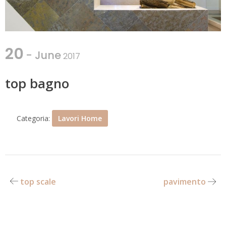
20
- June
2017
top bagno
Categoria:
Lavori Home
top scale
pavimento
Navigazione
articoli